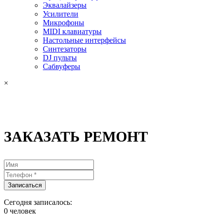
Эквалайзеры
Усилители
Микрофоны
MIDI клавиатуры
Настольные интерфейсы
Синтезаторы
DJ пульты
Сабвуферы
×
ЗАКАЗАТЬ РЕМОНТ
Сегодня записалось:
0
человек